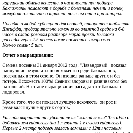
нарушении обмена веществ, в частности при подагре.
Баклажаны помогают в борьбе с болезнями печени и почек,
желудочно-кишечного тракта, полезны они и при запорах.
Посадка в любой субстрат для овощей, приоритет таблетки
Джиффи, предварительно замочив во влажной среде на 6-8
часов в слабо-розовом растворе марганцовки. Высадка
рассады через 4-5 недель после последних заморозков.
Кол-во семян: 5 шт.
Отчет о выращивании:
Семена посеяны 31 января 2012 года. "Лавандовый" показал
наилучшие результаты по всхожести среди баклажанов,
посеянных в этом сезоне. Он взошел раньше других и без
потерь. Всхожесть 100%! Сеянцы здоровы и развиваются без
патологий. На этапе выращивания рассады этот баклажан
лидировал.
Кроме того, что он показал лучшую всхожесть, он рос и
развивался лучше других сортов.
Рассада выращена на субстрате из "живой земли" TerraVita с
добавлением гидрогеля (на 1 л грунта 1 г сухого гидрогеля).
Первые 2 месяца подсвечивалась лампами с 12ти часовым