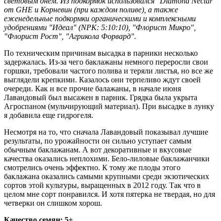
световым днем. Из подкормок использовался "Diamond Nectar"
от GHE и Корневин (при каждом поливе), а также
еженедельные подкормки органическими и комплексными
удобрениями "Идеал" (NPK: 5:10:10), "Флорист Микро",
"Флорист Рост", "Агрикола Форвард".
По техническим причинам высадка в парники несколько
задержалась. Из-за чего баклажаны немного переросли свои
горшки, требовали частого полива и теряли листья, но все же
выглядели крепкими. Казалось они терпеливо ждут своей
очереди. Как и все прочие балажаны, в начале июня
Лавандовый был высажен в парник. Грядка была укрыта
Агроспаном (мульчирующий материал). При высадке в лунку
я добавила еще гидрогеля.
Несмотря на то, что сначала Лавандовый показывал лучшие
результаты, по урожайности он сильно уступает самым
обычным баклажанам. А вот декоративные и вкусовые
качества оказались неплохими. Бело-лиловые баклажанчики
смотрелись очень эффектно. К тому же плоды этого
баклажана оказались самыми крупными среди экзотических
сортов этой культуры, выращенных в 2012 году. Так что в
целом мне сорт понравился. И хотя пятерка не твердая, но для
четверки он слишком хорош.
Качество семян: 5+