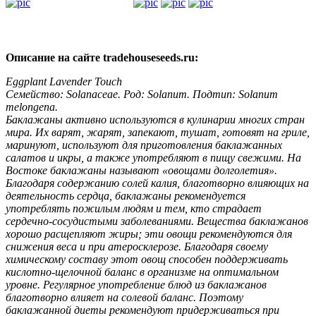
Описание на сайте tradehouseseeds.ru:
Eggplant Lavender Touch
Семейство: Solanaceae. Род: Solanum. Подтип: Solanum
melongena.
Баклажаны активно используются в кулинарии многих стран
мира. Их варят, жарят, запекают, тушат, готовят на гриле,
маринуют, используют для приготовления баклажанных
салатов и икры, а также употребляют в пищу свежими. На
Востоке баклажаны называют «овощами долголетия».
Благодаря содержанию солей калия, благотворно влияющих на
деятельность сердца, баклажаны рекомендуется
употреблять пожилым людям и тем, кто страдает
сердечно-сосудистыми заболеваниями. Вещества баклажанов
хорошо расщепляют жиры; эти овощи рекомендуются для
снижения веса и при атеросклерозе. Благодаря своему
химическому составу этот овощ способен поддерживать
кислотно-щелочной баланс в организме на оптимальном
уровне. Регулярное употребление блюд из баклажанов
благотворно влияет на солевой баланс. Поэтому
баклажанной диеты рекомендуют придерживаться при