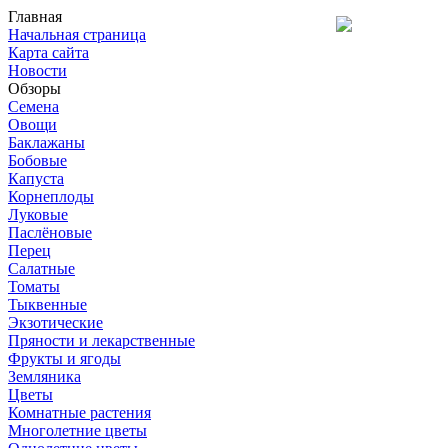
Главная
Начальная страница
Карта сайта
Новости
Обзоры
Семена
Овощи
Баклажаны
Бобовые
Капуста
Корнеплоды
Луковые
Паслёновые
Перец
Салатные
Томаты
Тыквенные
Экзотические
Пряности и лекарственные
Фрукты и ягоды
Земляника
Цветы
Комнатные растения
Многолетние цветы