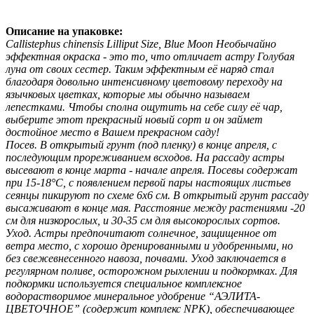
Описание на упаковке:
Callistephus chinensis Lilliput Size, Blue Moon Необычайно
эффектная окраска - это то, что отличает астру Голубая
луна от своих сестер. Таким эффектным её наряд стал
благодаря довольно интенсивному цветовому переходу на
язычковых цветках, которые мы обычно называем
лепестками. Чтобы сполна ощутить на себе силу её чар,
выберите этот прекрасный новый сорт и он займет
достойное место в Вашем прекрасном саду!
Посев. В открытый грунт (под пленку) в конце апреля, с
последующим прореживанием всходов. На рассаду астры
высевают в конце марта - начале апреля. Посевы содержат
при 15-18°С, с появлением первой пары настоящих листьев
сеянцы пикируют по схеме 6x6 см. В открытый грунт рассаду
высаживают в конце мая. Расстояние между растениями -20
см для низкорослых, и 30-35 см для высокорослых сортов.
Уход. Астры предпочитают солнечное, защищенное от
ветра место, с хорошо дренированными и удобренными, но
без свежевнесенного навоза, почвами. Уход заключается в
регулярном поливе, осторожном рыхлении и подкормках. Для
подкормки используется специальное комплексное
водорастворимое минеральное удобрение “АЭЛИТА-
ЦВЕТОЧНОЕ” (содержит комплекс NPK), обеспечивающее