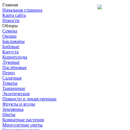
Главная
Начальная страница
Карта сайта
Новости
Обзоры
Семена
Овощи
Баклажаны
Бобовые
Капуста
Корнеплоды
Луковые
Паслёновые
Перец
Салатные
Томаты
Тыквенные
Экзотические
Пряности и лекарственные
Фрукты и ягоды
Земляника
Цветы
Комнатные растения
Многолетние цветы