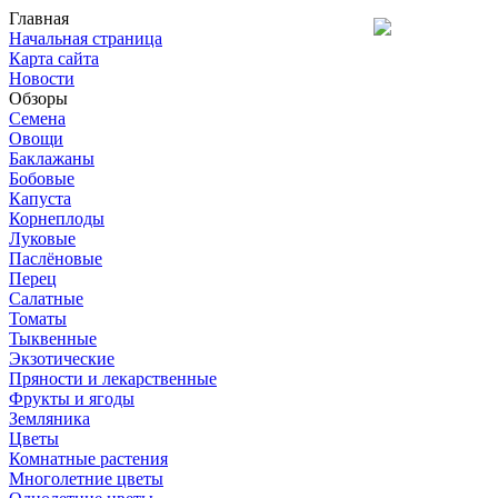
Главная
Начальная страница
Карта сайта
Новости
Обзоры
Семена
Овощи
Баклажаны
Бобовые
Капуста
Корнеплоды
Луковые
Паслёновые
Перец
Салатные
Томаты
Тыквенные
Экзотические
Пряности и лекарственные
Фрукты и ягоды
Земляника
Цветы
Комнатные растения
Многолетние цветы