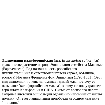
Эшшольция калифорнийская
(лат.
Eschscholzia californica
) -
травянистое растение из рода Эшшольция семейства Маковые
(Papaveraceae). Род назван в честь российского
путешественника и естествоиспытателя (врача, ботаника,
зоолога) Иоганна Фридриха фон Эшшольца (1793-1831). Этот
вид эшшольции очень напоминает дикий мак, поэтому ее
называют "калифорнийским маком", к тому же она украшает
герб штата Калифорния в США. Сизые от воскового налета
ажурные листочки эшшольции отдаленно напоминают листья
полыни. От этого эшшольция приобрела народное название
"полынок".