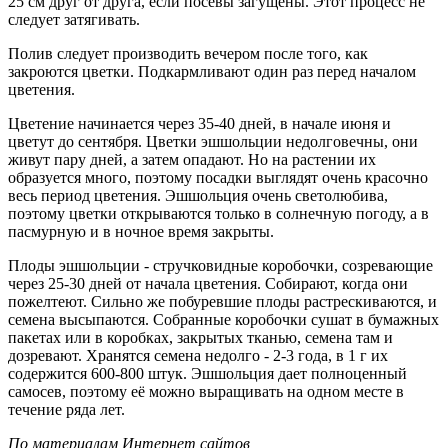
25 см друг от друга, если посевы загущены. Этот процесс не
следует затягивать.
Полив следует производить вечером после того, как
закроются цветки. Подкармливают один раз перед началом
цветения.
Цветение начинается через 35-40 дней, в начале июня и
цветут до сентября. Цветки эшшольции недолговечны, они
живут пару дней, а затем опадают. Но на растении их
образуется много, поэтому посадки выглядят очень красочно
весь период цветения. Эшшольция очень светолюбива,
поэтому цветки открываются только в солнечную погоду, а в
пасмурную и в ночное время закрыты.
Плоды эшшольции - стручковидные коробочки, созревающие
через 25-30 дней от начала цветения. Собирают, когда они
пожелтеют. Сильно же побуревшие плоды растрескиваются, и
семена высыпаются. Собранные коробочки сушат в бумажных
пакетах или в коробках, закрытых тканью, семена там и
дозревают. Хранятся семена недолго - 2-3 года, в 1 г их
содержится 600-800 штук. Эшшольция дает полноценный
самосев, поэтому её можно выращивать на одном месте в
течение ряда лет.
По материалам Интернет сайтов