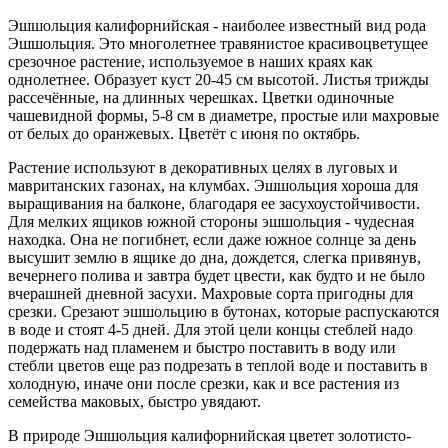
Эшшольция калифорнийская - наиболее известный вид рода
Эшшольция. Это многолетнее травянистое красивоцветущее
срезочное растение, используемое в наших краях как
однолетнее. Образует куст 20-45 см высотой. Листья трижды
рассечённые, на длинных черешках. Цветки одиночные
чашевидной формы, 5-8 см в диаметре, простые или махровые
от белых до оранжевых. Цветёт с июня по октябрь.
Растение используют в декоративных целях в луговых и
мавританских газонах, на клумбах. Эшшольция хороша для
выращивания на балконе, благодаря ее засухоустойчивости.
Для мелких ящиков южной стороны эшшольция - чудесная
находка. Она не погибнет, если даже южное солнце за день
высушит землю в ящике до дна, дождется, слегка привянув,
вечернего полива и завтра будет цвести, как будто и не было
вчерашней дневной засухи. Махровые сорта пригодны для
срезки. Срезают эшшольцию в бутонах, которые распускаются
в воде и стоят 4-5 дней. Для этой цели концы стеблей надо
подержать над пламенем и быстро поставить в воду или
стебли цветов еще раз подрезать в теплой воде и поставить в
холодную, иначе они после срезки, как и все растения из
семейства маковых, быстро увядают.
В природе Эшшольция калифорнийская цветет золотисто-