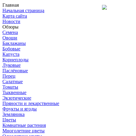
Главная
Начальная страница
Карта сайта
Новости
Обзоры
Семена
Овощи
Баклажаны
Бобовые
Капуста
Корнеплоды
Луковые
Паслёновые
Перец
Салатные
Томаты
Тыквенные
Экзотические
Пряности и лекарственные
Фрукты и ягоды
Земляника
Цветы
Комнатные растения
Многолетние цветы