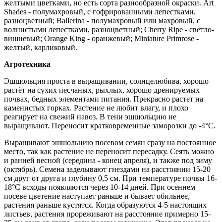
желтыми цветками, но есть сорта разнообразной окраски. Art
Shades - полумахровый, с гофрированными лепестками,
разноцветный; Ballerina - полумахровый или махровый, с
волнистыми лепестками, разноцветный; Cherry Ripe - светло-
вишневый; Orange King - оранжевый; Miniature Primrose -
желтый, карликовый.
Агротехника
Эшшольция проста в выращивании, солнцелюбива, хорошо
растёт на сухих песчаных, рыхлых, хорошо дренируемых
почвах, бедных элементами питания. Прекрасно растет на
каменистых горках. Растение не любит влагу, и плохо
реагирует на свежий навоз. В тени эшшольцию не
выращивают. Переносит кратковременные заморозки до -4°С.
Выращивают эшшольцию посевом семян сразу на постоянное
место, так как растение не переносит пересадку. Сеять можно
и ранней весной (середина - конец апреля), и также под зиму
(октябрь). Семена заделывают гнездами на расстоянии 15-20
см друг от друга и глубину 0,5 см. При температуре почвы 16-
18°С всходы появляются через 10-14 дней. При осеннем
посеве цветение наступает раньше и бывает обильнее,
растения раньше кустятся. Когда образуются 4-5 настоящих
листьев, растения прореживают на расстояние примерно 15-