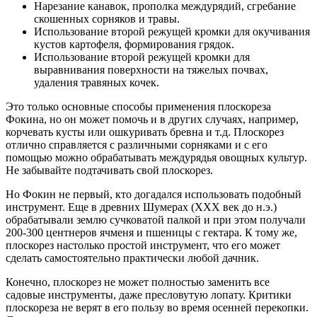
Нарезание канавок, прополка междурядий, сгребание
скошенных сорняков и травы.
Использование второй режущей кромки для окучивания
кустов картофеля, формирования грядок.
Использование второй режущей кромки для
выравнивания поверхности на тяжелых почвах,
удаления травяных кочек.
Это только основные способы применения плоскореза
Фокина, но он может помочь и в других случаях, например,
корчевать кусты или ошкуривать бревна и т.д. Плоскорез
отлично справляется с различными сорняками и с его
помощью можно обрабатывать междурядья овощных культур.
Не забывайте подтачивать свой плоскорез.
Но Фокин не первый, кто догадался использовать подобный
инструмент. Еще в древних Шумерах (ХХХ век до н.э.)
обрабатывали землю сучковатой палкой и при этом получали
200-300 центнеров ячменя и пшеницы с гектара. К тому же,
плоскорез настолько простой инструмент, что его может
сделать самостоятельно практически любой дачник.
Конечно, плоскорез не может полностью заменить все
садовые инструменты, даже пресловутую лопату. Критики
плоскореза не верят в его пользу во время осенней перекопки.