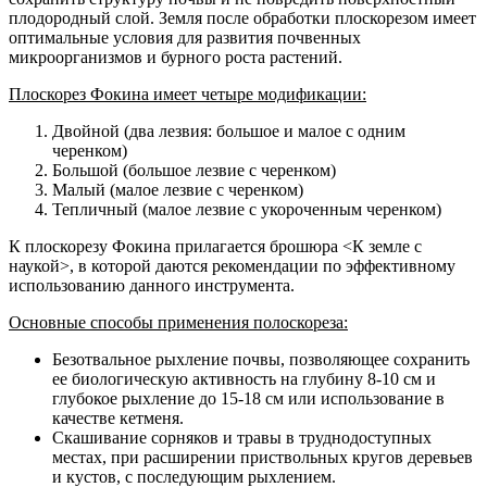
плодородный слой. Земля после обработки плоскорезом имеет
оптимальные условия для развития почвенных
микроорганизмов и бурного роста растений.
Плоскорез Фокина имеет четыре модификации:
Двойной (два лезвия: большое и малое с одним
черенком)
Большой (большое лезвие с черенком)
Малый (малое лезвие с черенком)
Тепличный (малое лезвие с укороченным черенком)
К плоскорезу Фокина прилагается брошюра <К земле с
наукой>, в которой даются рекомендации по эффективному
использованию данного инструмента.
Основные способы применения полоскореза:
Безотвальное рыхление почвы, позволяющее сохранить
ее биологическую активность на глубину 8-10 см и
глубокое рыхление до 15-18 см или использование в
качестве кетменя.
Скашивание сорняков и травы в труднодоступных
местах, при расширении приствольных кругов деревьев
и кустов, с последующим рыхлением.