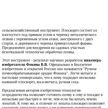
сельскохозяйственный инструмент. Плоскорез состоит из
изогнутого под прямым углом к черенку металлического
лезвия с переменным углом атаки, заостренного с двух
сторон, и деревянного черенка прямоугольной формы.
Предназначен для внедрения на садовых участках
безотвальной технологии обработки почвы.
Этот инструмент - результат научных разработок
инженера-
изобретателя Фокина В.В.
Официально в Бюллетене
изобретении и открытий России оно называется "Ручное
почвообрабатывающее орудие Фокина". Легче мотыги и
настолько универсально, что к нему подходит несколько
названий плоскорез, коса-мотыга, ручная соха.
Предлагаемая автором изобретения технология
огородничества позволяет готовить почву к севу и посадке в
несколько раз быстрее и легче, чем если бы копать землю
лопатой. К тому же, в отличие от лопаты плоскорез позволяет
сохранить структуру почвы и не повредить поверхностный