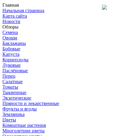
Главная
Начальная страница
Карта сайта
Новости
Обзоры
Семена
Овощи
Баклажаны
Бобовые
Капуста
Корнеплоды
Луковые
Паслёновые
Перец
Салатные
Томаты
Тыквенные
Экзотические
Пряности и лекарственные
Фрукты и ягоды
Земляника
Цветы
Комнатные растения
Многолетние цветы