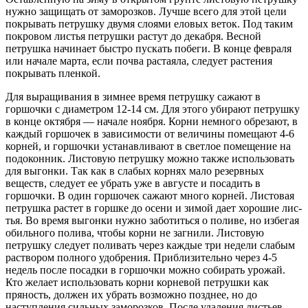
нужно защищать от заморозков. Лучше всего для этой цели
пок­рывать петрушку двумя слоями ело­вых веток. Под таким
покровом листья петрушки растут до декаб­ря. Весной
петрушка начинает быстро пускать побеги. В конце февраля
или начале марта, если почва растаяла, следует растения
покрывать пленкой.
Для выращивания в зимнее время петрушку сажают в
горшочки с диаметром 12-14 см. Для этого убирают петрушку
в конце октября — начале ноября. Корни немного обрезают, в
каждый горшочек в зависимости от величи­ны помещают 4-6
корней, и горшоч­ки устанавливают в светлое поме­щение на
подоконник. Листовую петрушку можно также использовать
для выгонки. Так как в слабых корнях мало резервных
веществ, следует ее убрать уже в августе и посадить в
горшочки. В один гор­шочек сажают много корней. Листо­вая
петрушка растет в горшке до осени и зимой дает хорошие лис­
тья. Во время выгонки нужно забо­титься о поливе, но избегая
обильного полива, чтобы корни не загнили. Листовую
петрушку сле­дует поливать через каждые три недели слабым
раствором полного удобрения. Приблизительно через 4-5
недель после посадки в гор­шочки можно собирать урожай.
Кто желает использовать корни корне­вой петрушки как
пряность, должен их убрать возможно позднее, но до
наступления сильных заморозков. После удаления листьев