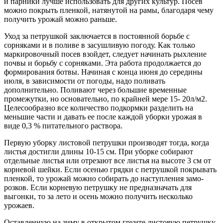
и парники лучше использо­вать для других культур. Посев
можно покрыть пленкой, натянутой на рамы, благодаря чему
получить урожай можно раньше.
Уход за петрушкой заклю­чается в постоянной борьбе с
сорняками и в поливе в засушливую погоду. Как только
маркировочный посев взойдет, следует начинать рыхле­ние
почвы и борьбу с сорняками. Эта работа продолжается до
форми­рования ботвы. Начиная с конца июня до середины
июля, в зависи­мости от погоды, надо поливать
дополнительно. Поливают через большие временные
промежутки, но основательно, по крайней мере 15- 20л/м2.
Целесообразно все коли­чество подкормки разделить на
меньшие части и давать ее после каждой уборки урожая в
виде 0,3 % питательного раствора.
Первую уборку листовой петрушки производят тогда, когда
листья достигли длины 10-15 см. При уборке собирают
отдельные листья или отрезают все листья на высоте 3 см от
корневой шейки. Если осенью грядки с петрушкой покрывать
пленкой, то урожай мож­но собирать до наступления замо­
розков. Если корневую петрушку не предназначать для
выгонки, то за лето и осень можно получить нес­колько
урожаев.
Оставленную на зиму в открытом грунте листовую петрушку