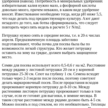
удобрения (навоза). Потребность в минеральных удобрениях
избирательная: калия нужно мало, а фосфорной кислоты
довольно много, причем неважно, в каком виде удобрение
вносят. Из­весткование необходимо тогда, когда pH ниже 5,5,
что надо де­лать под предшествующую культуру. Азот дают
незадолго до того, как ботва сформировалась, что следует
повторить через пять недель в расчете 5 г N/m2.
Петрушку нужно сеять в середине весны, т.е. в 20-х чис­лах
апреля. Предназначенную площадь забот­ливо
подготавливают, чтобы почва для посева была бы по
возможности легкой структуры. Кто желает пет­рушку
оставить на зиму на грядке, должен выбрать защищенное
место.
Семян для посева использует всего 0,5-0,6 г на м2. Расстояние
между рядами у листовой петрушки 20 см и у корневой
петрушки 25-30 см. Сеют на глубину 1 см. Семена всходят
только через 2-3 недели после посева, поэтому советуют
делать маркировочный посев. После прорастания всходов
прореживают корневую петрушку до 8-10 см. Между
растениями листовую петруш­ку прореживают только в том
слу­чае, если ее готовят для выгонки, в зимние месяцы. В
таком случае расстояние между рядами должно быть 4-5 см.
Можно посеять и под стеклом, но это необязательно. Теплицы