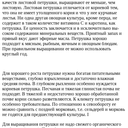
качеств листовой петрушки, выращивают ее меньше, чем
листовую. Листовая петрушка отличается от корневой тем,
что она не имеет утолщенного корня и что у нее курчавые
лис­тья. Ни одна другая овощная куль­тура, кроме перца, не
содержит в таком количестве витамина С и ка­ротина, как
петрушка. Ее ценность заключается и в исключительно вы­
соком содержании минеральных ве­ществ. Приятный запах и
пряный вкус дают эфирные масла. Петрушка хорошо
подходит к мясным, рыбным, яичным и овощным блюдам.
При пра­вильном выращивании ее можно ис­пользовать
круглый год.
Для хорошего роста пет­рушке нужна богатая питательными
веществами, глубоко взрыхленная и достаточно влажная
средняя почва. В глубоком рыхлении особенно нуждается
корневая петрушка. Пес­чаная и тяжелая глинистая почва не
подходят. В тяжелой и недоста­точно хорошо обработанной
почве корни сильно разветвляются. К климату петрушка не
особенно тре­бовательна. По отношению к сево­обороту ее
можно сравнить с позд­ней морковью, т.е. сельдерей и морковь
не годятся для предшест­вующей культуры. I
Для выращивания петрушки не надо свежего органического