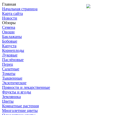
Главная
Начальная страница
Карта сайта
Новости
Обзоры
Семена
Овощи
Баклажаны
Бобовые
Капуста
Корнеплоды
Луковые
Паслёновые
Перец
Салатные
Томаты
Тыквенные
Экзотические
Пряности и лекарственные
Фрукты и ягоды
Земляника
Цветы
Комнатные растения
Многолетние цветы