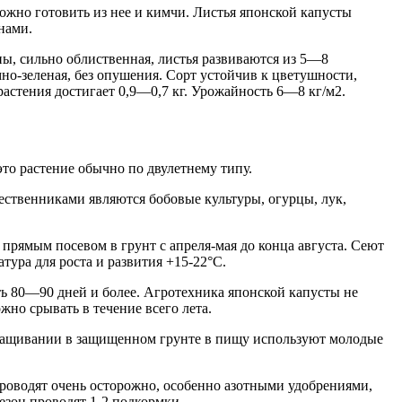
Можно готовить из нее и кимчи. Листья японской капусты
нами.
ы, сильно облиственная, листья развиваются из 5—8
но-зеленая, без опушения. Сорт устойчив к цветушности,
растения достигает 0,9—0,7 кг. Урожайность 6—8 кг/м2.
то растение обычно по двулетнему типу.
ественниками являются бобовые культуры, огурцы, лук,
прямым посевом в грунт с апреля-мая до конца августа. Сеют
тура для роста и развития +15-22°C.
ть 80—90 дней и более. Агротехника японской капусты не
жно срывать в течение всего лета.
выращивании в защищенном грунте в пищу используют молодые
роводят очень осторожно, особенно азотными удобрениями,
езон проводят 1-2 подкормки.