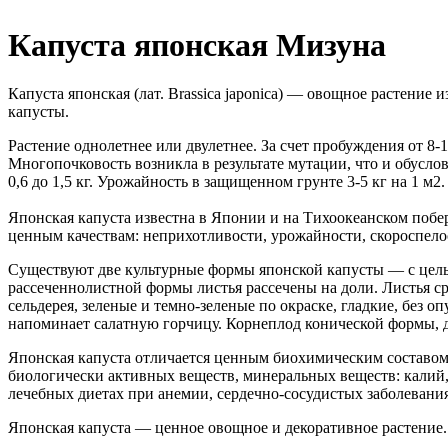
Капуста японская Мизуна
Капуста японская (лат. Brassica japonica) — овощное растение
капусты.
Растение однолетнее или двулетнее. За счет пробуждения от 
Многопочковость возникла в результате мутации, что и обусло
0,6 до 1,5 кг. Урожайность в защищенном грунте 3-5 кг на 1 м2.
Японская капуста известна в Японии и на Тихоокеанском побере
ценным качествам: неприхотливости, урожайности, скороспело
Существуют две культурные формы японской капусты — с цель
рассеченнолистной формы листья рассечены на доли. Листья с
сельдерея, зеленые и темно-зеленые по окраске, гладкие, без
напоминает салатную горчицу. Корнеплод конической формы, д
Японская капуста отличается ценным биохимическим составом,
биологически активных веществ, минеральных веществ: калий,
лечебных диетах при анемии, сердечно-сосудистых заболевани
Японская капуста — ценное овощное и декоративное растение.