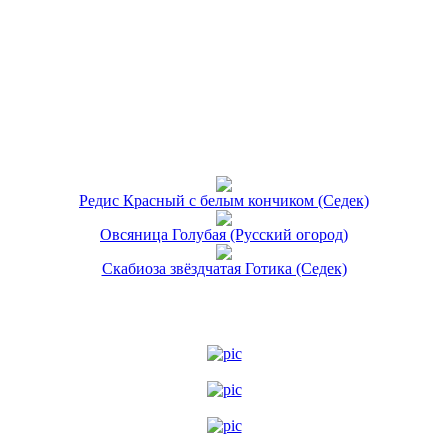
Редис Красный с белым кончиком (Седек)
Овсяница Голубая (Русский огород)
Скабиоза звёздчатая Готика (Седек)