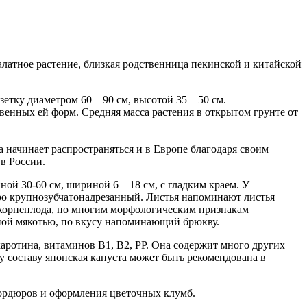
салатное растение, близкая родственница пекинской и китайской
озетку диаметром 60—90 см, высотой 35—50 см.
венных ей форм. Средняя масса растения в открытом грунте от
а начинает распространяться и в Европе благодаря своим
в России.
ой 30-60 см, шириной 6—18 см, с гладким краем. У
ро крупнозубчатонадрезанный. Листья напоминают листья
ию корнеплода, по многим морфологическим признакам
жной мякотью, по вкусу напоминающий брюкву.
аротина, витаминов В1, В2, PP. Она содержит много других
 составу японская капуста может быть рекомендована в
бордюров и оформления цветочных клумб.