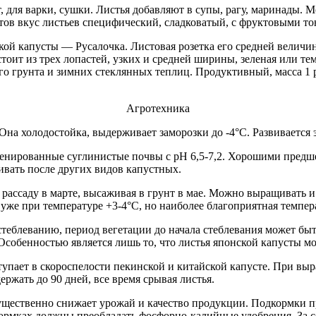
, для варки, сушки. Листья добавляют в супы, рагу, маринады. 
ов вкус листьев специфический, сладковатый, с фруктовыми то
й капусты — Русалочка. Листовая розетка его средней величин
оит из трех лопастей, узких и средней ширины, зеленая или тем
го грунта и зимних стеклянных теплиц. Продуктивный, масса 1 
Агротехника
на холодостойка, выдерживает заморозки до -4°C. Развивается э
дренированные суглинистые почвы с pH 6,5-7,2. Хорошими предш
ивать после других видов капустных.
ассаду в марте, высаживая в грунт в мае. Можно выращивать и 
 уже при температуре +3-4°C, но наиболее благоприятная темпера
стеблеванию, период вегетации до начала стеблевания может бы
Особенностью является лишь то, что листья японской капусты мо
ступает в скороспелости пекинской и китайской капусте. При 
ержать до 90 дней, все время срывая листья.
ущественно снижает урожай и качество продукции. Подкормки п
кормках должны преобладать фосфорно-калийные удобрения. За с