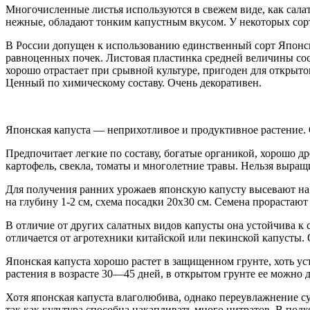
Многочисленные листья используются в свежем виде, как салат
нежные, обладают тонким капустным вкусом. У некоторых сорт
В России допущен к использованию единственный сорт Японско
равноценных почек. Листовая пластинка средней величины сост
хорошо отрастает при срывной культуре, пригоден для открыто
Ценный по химическому составу. Очень декоративен.
Японская капуста — неприхотливое и продуктивное растение. О
Предпочитает легкие по составу, богатые органикой, хорошо 
картофель, свекла, томаты и многолетние травы. Нельзя выращ
Для получения ранних урожаев японскую капусту высевают на р
на глубину 1-2 см, схема посадки 20х30 см. Семена прорастают
В отличие от других салатных видов капусты она устойчива к 
отличается от агротехники китайской или пекинской капусты. 
Японская капуста хорошо растет в защищенном грунте, хоть у
растения в возрасте 30—45 дней, в открытом грунте ее можно д
Хотя японская капуста влаголюбива, однако переувлажнение с
так как культура способна накапливать много нитратов. В под