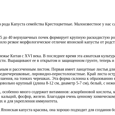
 из рода Капуста семейства Крестоцветные. Малоизвестное у нас 
8-15 до 40 верхушечных почек формирует крупную раскидистую р
вило резкое морфологическое отличие японской капусты от родст
жье Китая с XVI века. В последнее время эта азиатская культур
сти. Выращивают ее в открытом и защищенном грунте, теперь и 
ным и рассеченным листом. Первая имеет ланцетные листья длин
реднечерешковые, лировидно-перистолопастные. Край листа ост
 опушения, на тонких черешках. Эта форма склонна к образован
овольно крупный (длина 8-12 см, диаметр 5-7 см), белый, с не
 особенно много содержит витаминов: аскорбиновой кислоты, к
 кальций, фосфор, железо. Благодаря очень ценному химическому
ях и для укрепления иммунитета.
 Японская капуста красива, она хорошо подходит для создания 