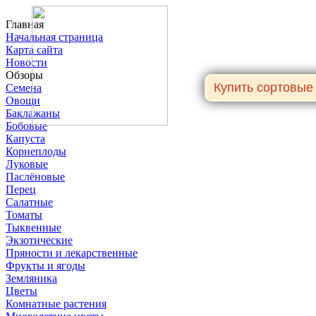
Главная
Начальная страница
Карта сайта
Новости
Обзоры
Семена
Овощи
Баклажаны
Бобовые
Капуста
Корнеплоды
Луковые
Паслёновые
Перец
Салатные
Томаты
Тыквенные
Экзотические
Пряности и лекарственные
Фрукты и ягоды
Земляника
Цветы
Комнатные растения