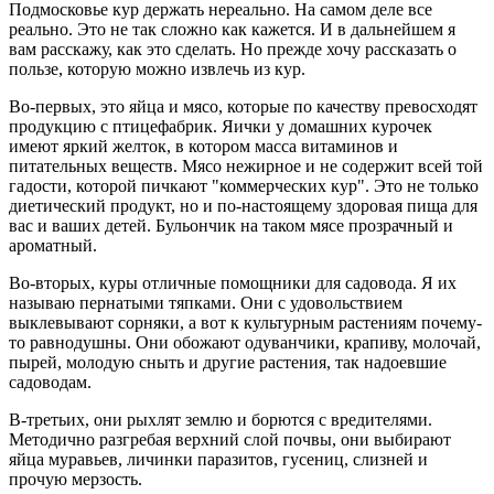
Подмосковье кур держать нереально. На самом деле все
реально. Это не так сложно как кажется. И в дальнейшем я
вам расскажу, как это сделать. Но прежде хочу рассказать о
пользе, которую можно извлечь из кур.
Во-первых, это яйца и мясо, которые по качеству превосходят
продукцию с птицефабрик. Яички у домашних курочек
имеют яркий желток, в котором масса витаминов и
питательных веществ. Мясо нежирное и не содержит всей той
гадости, которой пичкают "коммерческих кур". Это не только
диетический продукт, но и по-настоящему здоровая пища для
вас и ваших детей. Бульончик на таком мясе прозрачный и
ароматный.
Во-вторых, куры отличные помощники для садовода. Я их
называю пернатыми тяпками. Они с удовольствием
выклевывают сорняки, а вот к культурным растениям почему-
то равнодушны. Они обожают одуванчики, крапиву, молочай,
пырей, молодую сныть и другие растения, так надоевшие
садоводам.
В-третьих, они рыхлят землю и борются с вредителями.
Методично разгребая верхний слой почвы, они выбирают
яйца муравьев, личинки паразитов, гусениц, слизней и
прочую мерзость.