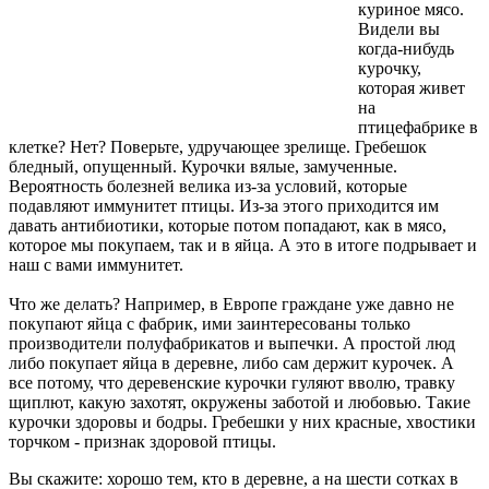
куриное мясо.
Видели вы
когда-нибудь
курочку,
которая живет
на
птицефабрике в
клетке? Нет? Поверьте, удручающее зрелище. Гребешок
бледный, опущенный. Курочки вялые, замученные.
Вероятность болезней велика из-за условий, которые
подавляют иммунитет птицы. Из-за этого приходится им
давать антибиотики, которые потом попадают, как в мясо,
которое мы покупаем, так и в яйца. А это в итоге подрывает и
наш с вами иммунитет.
Что же делать? Например, в Европе граждане уже давно не
покупают яйца с фабрик, ими заинтересованы только
производители полуфабрикатов и выпечки. А простой люд
либо покупает яйца в деревне, либо сам держит курочек. А
все потому, что деревенские курочки гуляют вволю, травку
щиплют, какую захотят, окружены заботой и любовью. Такие
курочки здоровы и бодры. Гребешки у них красные, хвостики
торчком - признак здоровой птицы.
Вы скажите: хорошо тем, кто в деревне, а на шести сотках в