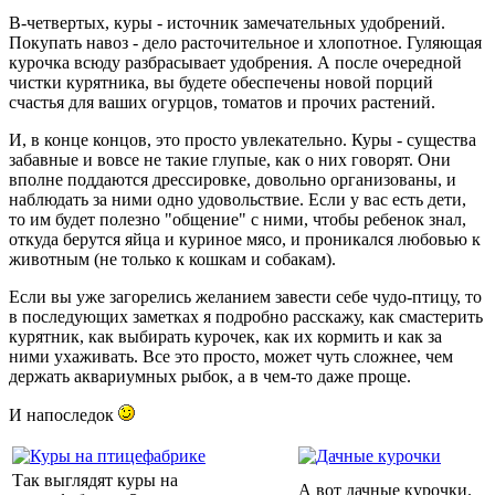
В-четвертых, куры - источник замечательных удобрений.
Покупать навоз - дело расточительное и хлопотное. Гуляющая
курочка всюду разбрасывает удобрения. А после очередной
чистки курятника, вы будете обеспечены новой порций
счастья для ваших огурцов, томатов и прочих растений.
И, в конце концов, это просто увлекательно. Куры - существа
забавные и вовсе не такие глупые, как о них говорят. Они
вполне поддаются дрессировке, довольно организованы, и
наблюдать за ними одно удовольствие. Если у вас есть дети,
то им будет полезно "общение" с ними, чтобы ребенок знал,
откуда берутся яйца и куриное мясо, и проникался любовью к
животным (не только к кошкам и собакам).
Если вы уже загорелись желанием завести себе чудо-птицу, то
в последующих заметках я подробно расскажу, как смастерить
курятник, как выбирать курочек, как их кормить и как за
ними ухаживать. Все это просто, может чуть сложнее, чем
держать аквариумных рыбок, а в чем-то даже проще.
И напоследок
Так выглядят куры на
А вот дачные курочки.