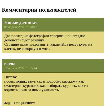
Комментарии пользователей
Новые дачники
04 апреля 2011 15:08:12
Две последние фотографии совершенно наглядно
демонстрируют разницу.
Страшно даже представить, какие яйца несут куры из
клеток, не говоря уж о мясе.
елена
10 апреля 2011 13:05:44
Цитата:
последующих заметках я подробно расскажу, как
смастерить курятник, как выбирать курочек, как их
кормить и как за ними ухаживать
жду с нетерпением