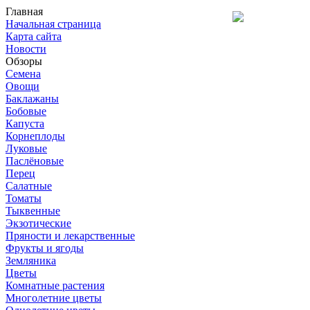
Главная
Начальная страница
Карта сайта
Новости
Обзоры
Семена
Овощи
Баклажаны
Бобовые
Капуста
Корнеплоды
Луковые
Паслёновые
Перец
Салатные
Томаты
Тыквенные
Экзотические
Пряности и лекарственные
Фрукты и ягоды
Земляника
Цветы
Комнатные растения
Многолетние цветы