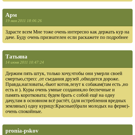
Арм
19 мая 2011 18:06:26
Здрасте всем Мне тоже очень интересно как держать кур на
даче. Буду очень признателен если раскажете по подробнее
Татьяна
14 июня 2011 10:47:24
Держим пять штук, только хочу,чтобы они умерли своей
смертью,стресс ,от съедания друзей ,обходится дороже.
Правда,нагловаты,-бьют котов,лезут к собакам(там есть ,но
есть и ). Куры очень умные создания,но беспечные и
память коротковата; будем брать с собой ещё на одну
дачу,там в основном всё растёт, (для истребления вредных
земляных) одну курицу:Красные(брали молодых на ферме)-
очень спокойные.
pronia-pskov