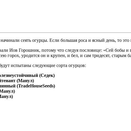
начинали сеять огурцы. Если большая роса и ясный день, то эт
вали Иов Горошник, потому что следуя пословице: «Сей бобы и го
ею горох, уродится он и крупен, и бел, и сам тридесят, старым 
будут испытаны следующие сорта огурцов:
олезнеустойчивый (Седек)
тенант (Манул)
линный (TradeHouseSeeds)
Манул)
Манул)