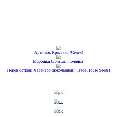
Артишок Красавец (Седек)
Морошка (Большая полянка)
Перец острый Хабанеро шоколадный (Trade House Seeds)