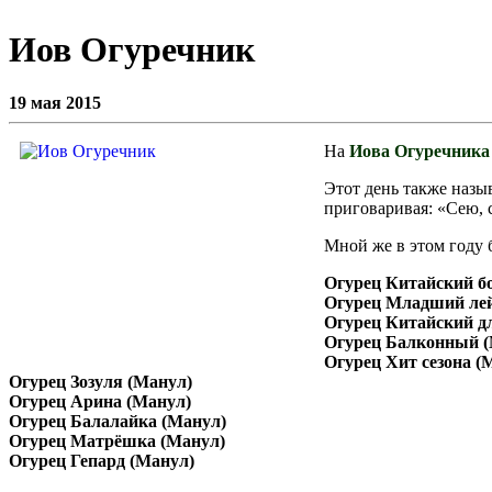
Иов Огуречник
19 мая 2015
На
Иова Огуречника
Этот день также назы
приговаривая: «Сею, с
Мной же в этом году 
Огурец Китайский б
Огурец Младший лей
Огурец Китайский д
Огурец Балконный (
Огурец Хит сезона (
Огурец Зозуля (Манул)
Огурец Арина (Манул)
Огурец Балалайка (Манул)
Огурец Матрёшка (Манул)
Огурец Гепард (Манул)