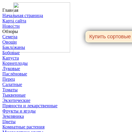
Главная
Начальная страница
Карта сайта
Новости
Обзоры
Семена
Овощи
Баклажаны
Бобовые
Капуста
Корнеплоды
Луковые
Паслёновые
Перец
Салатные
Томаты
Тыквенные
Экзотические
Пряности и лекарственные
Фрукты и ягоды
Земляника
Цветы
Комнатные растения