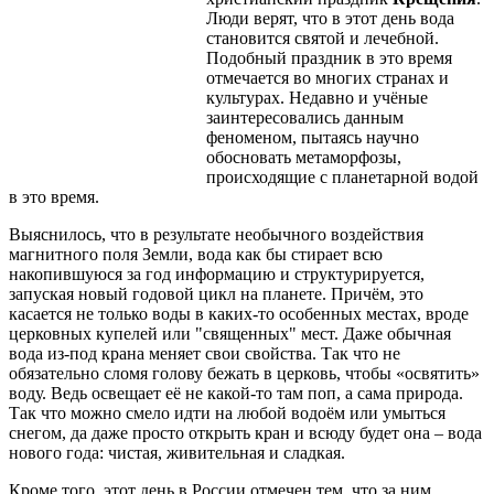
Люди верят, что в этот день вода
становится святой и лечебной.
Подобный праздник в это время
отмечается во многих странах и
культурах. Недавно и учёные
заинтересовались данным
феноменом, пытаясь научно
обосновать метаморфозы,
происходящие с планетарной водой
в это время.
Выяснилось, что в результате необычного воздействия
магнитного поля Земли, вода как бы стирает всю
накопившуюся за год информацию и структурируется,
запуская новый годовой цикл на планете. Причём, это
касается не только воды в каких-то особенных местах, вроде
церковных купелей или "священных" мест. Даже обычная
вода из-под крана меняет свои свойства. Так что не
обязательно сломя голову бежать в церковь, чтобы «освятить»
воду. Ведь освещает её не какой-то там поп, а сама природа.
Так что можно смело идти на любой водоём или умыться
снегом, да даже просто открыть кран и всюду будет она – вода
нового года: чистая, живительная и сладкая.
Кроме того, этот день в России отмечен тем, что за ним