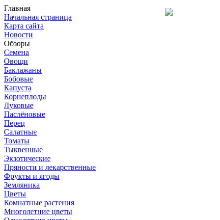
Главная
Начальная страница
Карта сайта
Новости
Обзоры
Семена
Овощи
Баклажаны
Бобовые
Капуста
Корнеплоды
Луковые
Паслёновые
Перец
Салатные
Томаты
Тыквенные
Экзотические
Пряности и лекарственные
Фрукты и ягоды
Земляника
Цветы
Комнатные растения
Многолетние цветы