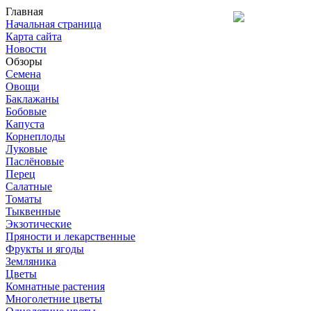
Главная
Начальная страница
Карта сайта
Новости
Обзоры
Семена
Овощи
Баклажаны
Бобовые
Капуста
Корнеплоды
Луковые
Паслёновые
Перец
Салатные
Томаты
Тыквенные
Экзотические
Пряности и лекарственные
Фрукты и ягоды
Земляника
Цветы
Комнатные растения
Многолетние цветы