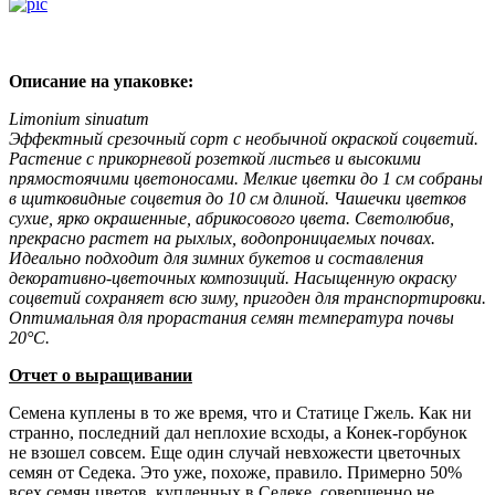
Описание на упаковке:
Limonium sinuatum
Эффектный срезочный сорт с необычной окраской соцветий.
Растение с прикорневой розеткой листьев и высокими
прямостоячими цветоносами. Мелкие цветки до 1 см собраны
в щитковидные соцветия до 10 см длиной. Чашечки цветков
сухие, ярко окрашенные, абрикосового цвета. Светолюбив,
прекрасно растет на рыхлых, водопроницаемых почвах.
Идеально подходит для зимних букетов и составления
декоративно-цветочных композиций. Насыщенную окраску
соцветий сохраняет всю зиму, пригоден для транспортировки.
Оптимальная для прорастания семян температура почвы
20°С.
Отчет о выращивании
Семена куплены в то же время, что и Статице Гжель. Как ни
странно, последний дал неплохие всходы, а Конек-горбунок
не взошел совсем. Еще один случай невхожести цветочных
семян от Седека. Это уже, похоже, правило. Примерно 50%
всех семян цветов, купленных в Седеке, совершенно не