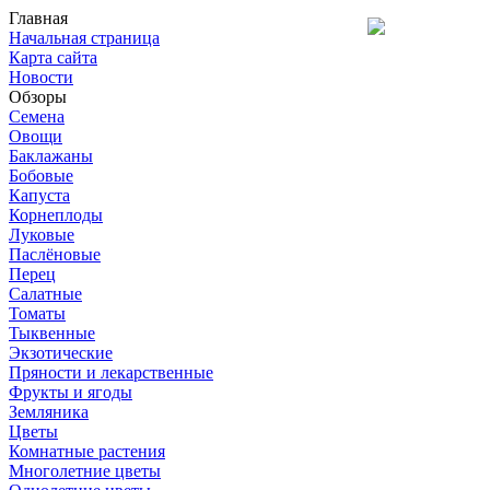
Главная
Начальная страница
Карта сайта
Новости
Обзоры
Семена
Овощи
Баклажаны
Бобовые
Капуста
Корнеплоды
Луковые
Паслёновые
Перец
Салатные
Томаты
Тыквенные
Экзотические
Пряности и лекарственные
Фрукты и ягоды
Земляника
Цветы
Комнатные растения
Многолетние цветы