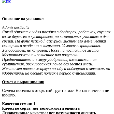
Описание на упаковке:
Adonis aestivalis
Яркий однолетник для посадки в бордюрах, рабатках, группах,
возле деревьев и кустарников, на каменистых участках и для
срезки. На фоне нежной, ажурной листвы его алые цветки
смотрятся особенно выигрышно. Условия выращивания.
Холодостоек, не капризен. Посев на постоянное место.
Местоположение - солнечное или полутень.
Предпочтительна в меру удобренная, известкованная
суглинистая, дренированная почва без застоя влаги.
Желателен полив в жаркую погоду и подкормки комплексными
удобрениями на бедных почвах в период бутонизации.
Отчет о выращивании
Семена посеяны в открытый грунт в мае. Но так ничего и не
взошло.
Качество семян: 1
Качество сорта: нет возможности оценить
Декоративные качества:
нет возможности оценить