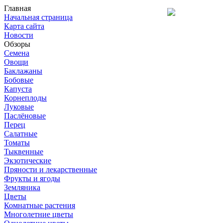
Главная
Начальная страница
Карта сайта
Новости
Обзоры
Семена
Овощи
Баклажаны
Бобовые
Капуста
Корнеплоды
Луковые
Паслёновые
Перец
Салатные
Томаты
Тыквенные
Экзотические
Пряности и лекарственные
Фрукты и ягоды
Земляника
Цветы
Комнатные растения
Многолетние цветы