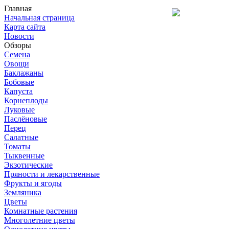
Главная
Начальная страница
Карта сайта
Новости
Обзоры
Семена
Овощи
Баклажаны
Бобовые
Капуста
Корнеплоды
Луковые
Паслёновые
Перец
Салатные
Томаты
Тыквенные
Экзотические
Пряности и лекарственные
Фрукты и ягоды
Земляника
Цветы
Комнатные растения
Многолетние цветы