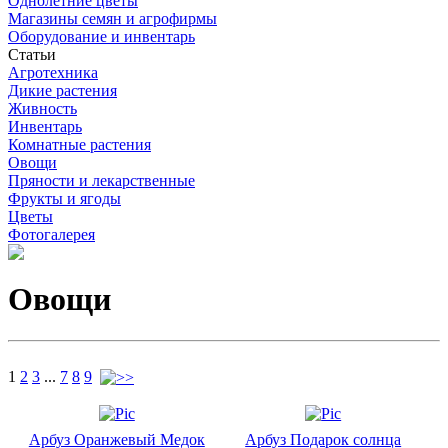
Однолетние цветы
Магазины семян и агрофирмы
Оборудование и инвентарь
Статьи
Агротехника
Дикие растения
Живность
Инвентарь
Комнатные растения
Овощи
Пряности и лекарственные
Фрукты и ягоды
Цветы
Фотогалерея
Овощи
1
2
3
...
7
8
9
Арбуз Оранжевый Медок
Арбуз Подарок солнца