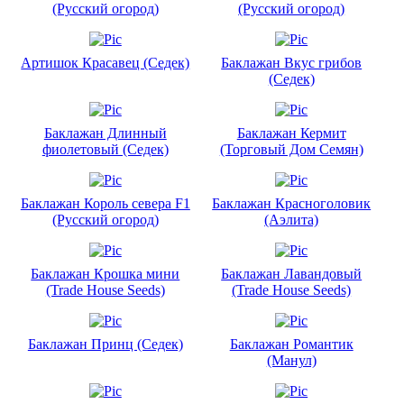
(Русский огород)
(Русский огород)
Артишок Красавец (Седек)
Баклажан Вкус грибов
(Седек)
Баклажан Длинный
Баклажан Кермит
фиолетовый (Седек)
(Торговый Дом Семян)
Баклажан Король севера F1
Баклажан Красноголовик
(Русский огород)
(Аэлита)
Баклажан Крошка мини
Баклажан Лавандовый
(Trade House Seeds)
(Trade House Seeds)
Баклажан Принц (Седек)
Баклажан Романтик
(Манул)