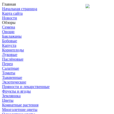
Главная
Начальная страница
Карта сайта
Новости
Обзоры
Семена
Овощи
Баклажаны
Бобовые
Капуста
Корнеплоды
Луковые
Паслёновые
Перец
Салатные
Томаты
Тыквенные
Экзотические
Пряности и лекарственные
Фрукты и ягоды
Земляника
Цветы
Комнатные растения
Многолетние цветы